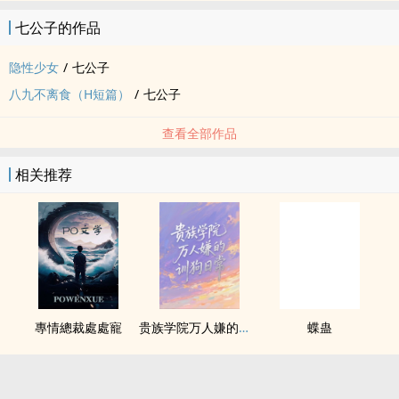
七公子的作品
隐性少女
/
七公子
八九不离食（H短篇）
/
七公子
查看全部作品
相关推荐
專情總裁處處寵
贵族学院万人嫌的训狗日常【NP】
蝶蛊