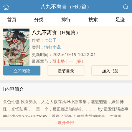
八九不离食（H短篇）
首页
分类
排行
搜索
足迹
八九不离食（H短篇）
作者：
七公子
类别：
情欲小说
2025-10-19 10:22:01
更新时间：
最新章节：
酥山酪十一（完）
立即阅读
章节目录
加入书架
内容简介
食色性也.饮食男女，人之大欲存焉.H小故事集，魑魅魍魉，妖仙神
怪，光怪陆离，一章一个，反正都是啪啪啪。。。。by 最爱怪谈故事
的七少o(*////▽////*)qPS：看多了写多了鬼怪志异的故事，才发现，
展开全部
人心叵测，可..