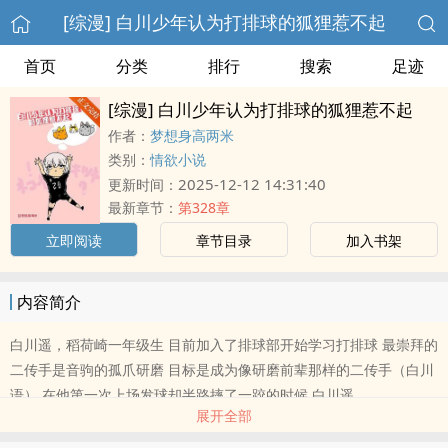
[综漫] 白川少年认为打排球的狐狸惹不起
首页
分类
排行
搜索
足迹
[综漫] 白川少年认为打排球的狐狸惹不起
作者：
梦想身高两米
类别：
情欲小说
2025-12-12 14:31:40
更新时间：
最新章节：
第328章
立即阅读
章节目录
加入书架
内容简介
白川遥，稻荷崎一年级生 目前加入了排球部开始学习打排球 最崇拜的
二传手是音驹的孤爪研磨 目标是成为像研磨前辈那样的二传手（白川
语） 在他第一次上场发球却半路摔了一跤的时候 白川遥..
展开全部