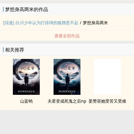
梦想身高两米的作品
[综漫] 白川少年认为打排球的狐狸惹不起
/
梦想身高两米
查看全部作品
相关推荐
山蓝鸲
夫君变成死鬼之后np
姜赞容她受苦又受难