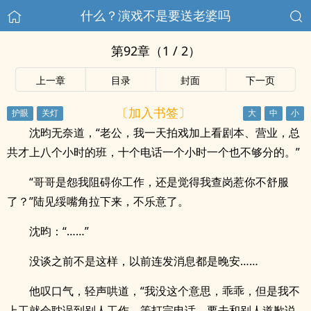
什么？演戏不是要送老婆吗
第92章（1 / 2）
上一章
目录
封面
下一页
〔加入书签〕
沈昀无奈道，“老公，我一天拍戏加上看剧本、营业，总
共才上八个小时的班，十个电话一个小时一个也不够分的。”
“哥哥是怨我阻碍你工作，还是觉得我查岗惹你不舒服
了？”陆见绥嘴角拉下来，不乐意了。
沈昀：“……”
没谈之前不是这样，以前连发消息都是晚安……
他叹口气，轻声哄道，“我没这个意思，乖乖，但是我不
上工就会耽误到别人工作，等打完电话，要去和别人道歉说