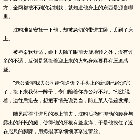
方，全网都搜不到的定制款，就知道他身上的东西是源自哪
里。
沈昀准备安抚一下他，却被急切的带进主卧，丢到了床
上。
被褥柔软舒适，砸下去除了眼前天旋地转之外，没有过
多的不适，反倒是紧接着迎上来的火热身躯要具有压迫感
些。
“老公希望我去公司给你送饭？手头上的新剧已经演完
了，接下来我休一阵子，专门陪着你办公好不好。”他边说
着，边往后退去，想把事情先说妥当，防止某人借题发挥。
陆见绥得寸进尺的凑上前去，沈昀后撤时挪动的腰身与
露出的纤长的腿，使得他的牙根有些发痒，于是他拽住了近
在咫尺的脚踝，用拇指摩挲细细摩挲过蕾丝。