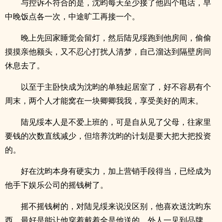
与控诉不符合的是，沈昀每天至少接了他四个电话，早
中晚饭点各一次，中途旷工再接一个。
晚上先回家睡觉会留灯，然后陆见绥跑到他房间，偷偷
摸摸亲他额头，又不忍心打扰人清梦，自己溜达到隔壁房间
休息去了。
以至于主卧快成为沈昀的单独起居室了，好不容易有个
周末，两个人才能窝在一块卿卿我我，享受美好的周末。
陆见绥本人是不爱上班的，可是自从见了父母，往家里
要钱的次数直线减少，但培养沈昀的计划是要大把大把投资
的。
好在沈昀本身有硬实力，加上营销手段得当，已经成为
他手下娱乐公司的摇钱树了。
摇不摇钱树的，对陆见绥来说没区别，他喜欢送沈昀东
西，最好是能让他穿着戴着全是他送的，外人一见到品牌