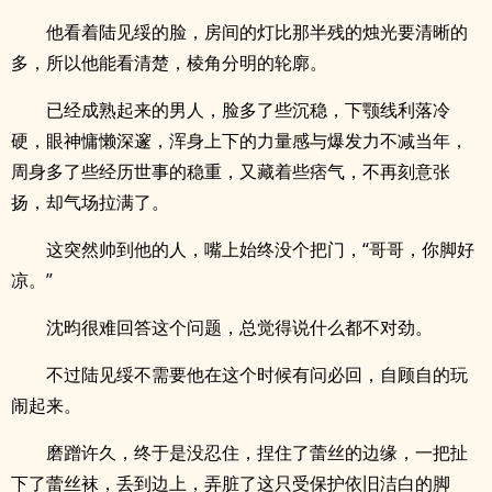
他看着陆见绥的脸，房间的灯比那半残的烛光要清晰的
多，所以他能看清楚，棱角分明的轮廓。
已经成熟起来的男人，脸多了些沉稳，下颚线利落冷
硬，眼神慵懒深邃，浑身上下的力量感与爆发力不减当年，
周身多了些经历世事的稳重，又藏着些痞气，不再刻意张
扬，却气场拉满了。
这突然帅到他的人，嘴上始终没个把门，“哥哥，你脚好
凉。”
沈昀很难回答这个问题，总觉得说什么都不对劲。
不过陆见绥不需要他在这个时候有问必回，自顾自的玩
闹起来。
磨蹭许久，终于是没忍住，捏住了蕾丝的边缘，一把扯
下了蕾丝袜，丢到边上，弄脏了这只受保护依旧洁白的脚