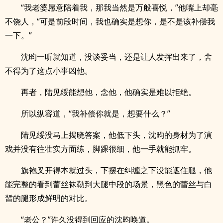
“我老婆愿意陪着我，那我当然是万般喜悦，”他嘴上却毫
不饶人，“可是前段时间，我也确实是想你，是不是该补偿我
一下。”
沈昀一听就知道，没谈妥当，还是让人发挥出来了，舍
不得为了这点小事凶他。
再者，陆见绥能想他，念他，他确实是难以拒绝。
所以纵容道，“我补偿你就是，想要什么？”
陆见绥没马上揭晓答案，他低下头，沈昀的身材为了演
戏并没有往壮实方面练，脚踝很细，他一手就能抓牢。
旗袍叉开得本就过头，下摆在纠缠之下没能遮住腿，他
能完整的看到蕾丝袜勒到大腿中段的场景，黑色的蕾丝与白
皙的腿形成鲜明的对比。
“老公？”许久没得到回应的沈昀唤道。