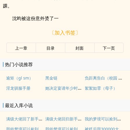
踝。
沈昀被这份意外烫了一
〔加入书签〕
上一章
目录
封面
下一页
热门小说推荐
负距离告白（校园 h）
逾矩（gl sm）
黑金链
她决定宴请年少时的自己（1v1H）
淫龙驯服手册
絮絮如霏（母子）
最近入库小说
满级大佬回了新手村阅读
满级大佬回归新手村TXT
我的梦境可以捡到至宝免费小说
我的梦境可以捡到至宝 竹围月色
我的梦境可以捡到至宝女主角
被贬后我300000大军马踏皇城