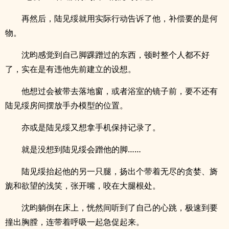
再然后，陆见绥就用实际行动告诉了他，补偿要的是何
物。
沈昀感觉到自己脚踝蹭过的东西，顿时整个人都不好
了，实在是有违他先前建立的设想。
他想过会被带去落地窗，或者浴室的镜子前，要不还有
陆见绥房间摆放手办模型的位置。
亦或是陆见绥又想拿手机保持记录了。
就是没想到陆见绥会蹭他的脚……
陆见绥抬起他的另一只腿，扬出个带着无尽的贪婪、旖
旎和欲望的浅笑，张开嘴，咬在大腿根处。
沈昀躺倒在床上，恍然间听到了自己的心跳，极速到要
撞出胸膛，连带着呼吸一起急促起来。