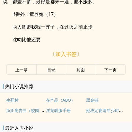
说，都差不多，最好是都来一遍，他不嫌多。
if番外：童养媳（17）
两人卿卿我我一阵子，在过火之前止步。
沈昀比他还要
〔加入书签〕
上一章
目录
封面
下一页
热门小说推荐
生死树
在产品（ABO）
黑金链
负距离告白（校园 h）
她决定宴请年少时的自己（1v1H）
淫龙驯服手册
最近入库小说