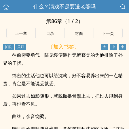
什么？演戏不是要送老婆吗
第86章（1 / 2）
上一章
目录
封面
下一页
〔加入书签〕
往前需要勇气，陆见绥便装作无所察觉的为他排除了外
界的干扰。
绵密的生活他也可以给沈昀，好不容易养出来的一点精
贵，肯定是不能说丢就丢。
如果过去如影随形，就脱胎换骨攀上去，把过去甩到身
后，再也看不见。
曲终，余音绕梁。
陆见绥长着腿随意坐着，拿竹笛挑起沈昀的下巴，“好听