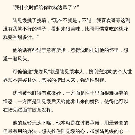
“我什么时候给你吹枕边风了？”
陆见绥挑了挑眉，“现在不就是，不过，我喜欢哥哥这副
没有我就不行的样子，看起来很美味，比哥哥惯常吃的桃花
糕要香甜多汁。”
他的话有些过于意有所指，惹得沈昀扎进他的怀里，想
避一避风头。
可偏偏这“龙卷风”就是陆见绥本人，搜刮完沈昀的个人世
界却不善罢甘休，恶劣的捞出人来，强迫性对视。
沈昀被他盯得有点微妙，一方面是性子里面很难摒弃的
惶恐，一方面是陆见绥后天给他养出来的娇矜，使得他可以
在陆见绥面前随意发挥。
他的反驳无从下嘴，他本就是在讨要承诺，用最老套的
但最有用的办法，想去拴住陆见绥的心，虽然陆见绥的心一