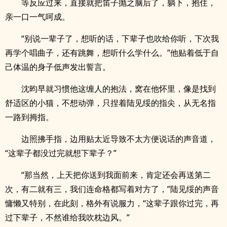
等反应过来，直接就把笛子抛之脑后了，躺下，抱住，
亲一口一气呵成。
“别说一辈子了，想听的话，下辈子也吹给你听，下次我
再学个唱曲子，还有跳舞，想听什么学什么。”他贴着低于自
己体温的身子低声发出誓言。
沈昀早就习惯他这缠人的抱法，窝在他怀里，像是找到
舒适区的小猫，不想动弹，只捏着陆见绥的指尖，从无名指
一路到拇指。
边照拂手指，边用贴太近导致不太方便说话的声音道，
“这辈子都没过完就想下辈子？”
“那当然，上天把你送到我面前来，肯定还会再送第二
次，有二就有三，我们连命格都写着对方了，”陆见绥的声音
慵懒又特别，在此刻，格外有说服力，“这辈子跟你过完，再
过下辈子，不然谁给我吹枕边风。”