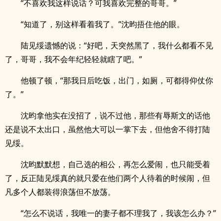
“不喜欢我这样说话？可我喜欢完整的哥哥。”
“知道了，别这样看着我了。”沈昀捂住他的眼。
陆见绥遗憾的说：“好吧，天突然黑了，我什么都看不见
了，哥哥，我不会年纪轻轻就瞎了吧。”
他顿了顿，“那我日后吃饭，出门，如厕，可都得仰仗你
了。”
沈昀拿他实在没招了，说不过他，那些有辱斯文的话他
还是说不太出口，虽然他大可以一掌下去，但他舍不得打陆
见绥。
沈昀默默想，自己选的相公，再怎么爱闹，也只能受着
了，反正陆见绥真的就只爱在他们两个人待着的时候闹，但
凡多个人都装得浪荡但不放荡。
“怎么不说话，我唯一的妻子都不理我了，我该怎么办？”