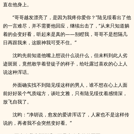
直在他身上。
“哥哥越发漂亮了，是因为我疼你爱你？”陆见绥看出了他
的一言难尽，并不需要他回应，继续出击了，“从来只知道躺
着的会变好看，听起来是真的——别瞪我，哥哥不是想隔几
日再跟我来，这眼神我可受不住。”
沈昀先前知道他嘴上想说什么说什么，但未料到此人劣
迹斑斑，竟然敢学着登徒子的样子，给吐露过喜欢的心上人
说这种浑话。
外面确实找不到陆见绥这样的男人，谁不想在心上人面
前好好装个气质端方，谈吐文雅，只有陆见绥仗着感情深，
放飞自我了。
沈昀：“净胡说，愈发的爱讲浑话了，人家也不是这样传
说的，再者我不会突然变好看。”