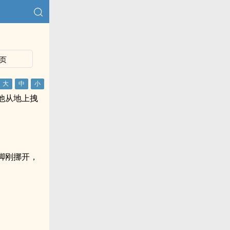
页
他从地上拽
脚刚挪开，