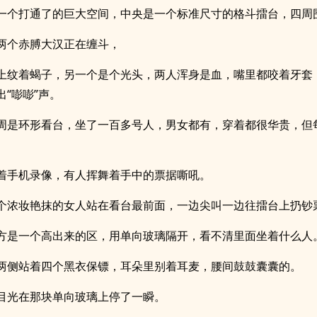
一个打通了的巨大空间，中央是一个标准尺寸的格斗擂台，四周
两个赤膊大汉正在缠斗，
上纹着蝎子，另一个是个光头，两人浑身是血，嘴里都咬着牙套
“嘭嘭”声。
周是环形看台，坐了一百多号人，男女都有，穿着都很华贵，但
着手机录像，有人挥舞着手中的票据嘶吼。
个浓妆艳抹的女人站在看台最前面，一边尖叫一边往擂台上扔钞
方是一个高出来的区，用单向玻璃隔开，看不清里面坐着什么人
两侧站着四个黑衣保镖，耳朵里别着耳麦，腰间鼓鼓囊囊的。
目光在那块单向玻璃上停了一瞬。