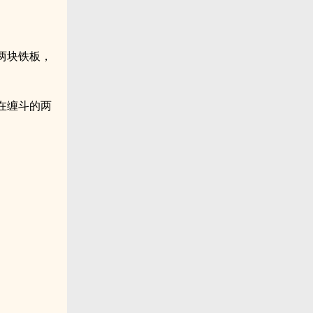
两块铁板，
在缠斗的两