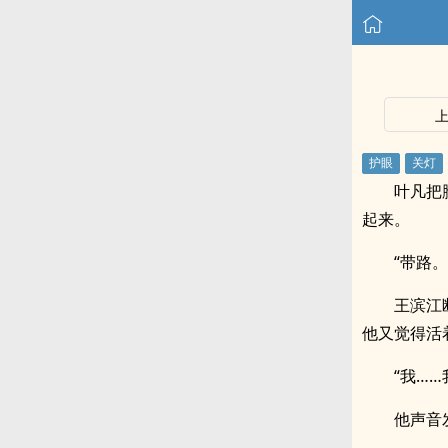
叶凡把
起来。
“带路。
王滨江
他又觉得活
“我…
他声音