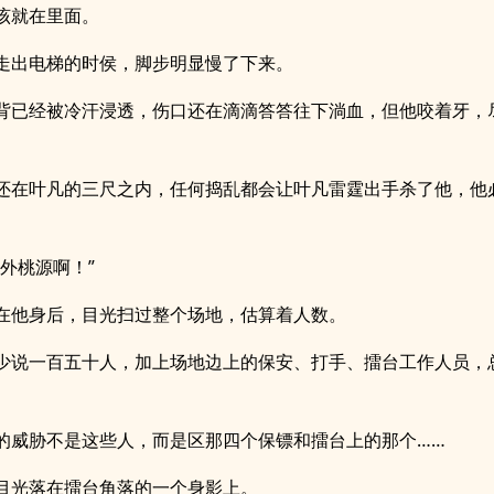
该就在里面。
走出电梯的时侯，脚步明显慢了下来。
背已经被冷汗浸透，伤口还在滴滴答答往下淌血，但他咬着牙，
。
还在叶凡的三尺之内，任何捣乱都会让叶凡雷霆出手杀了他，他
世外桃源啊！”
在他身后，目光扫过整个场地，估算着人数。
少说一百五十人，加上场地边上的保安、打手、擂台工作人员，
的威胁不是这些人，而是区那四个保镖和擂台上的那个……
目光落在擂台角落的一个身影上。