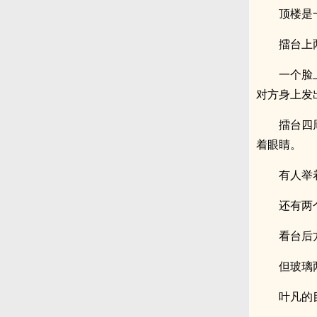
顶楼是
擂台上
一个脸
对方身上发出
擂台四
着眼睛。
有人举
还有两
看台后
但玻璃
叶凡的