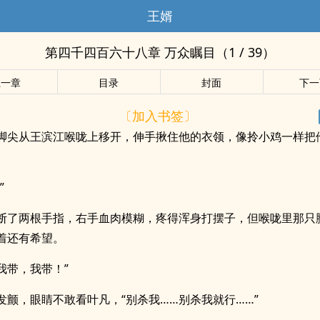
王婿
第四千四百六十八章 万众瞩目（1 / 39）
上一章
目录
封面
下一
〔加入书签〕
脚尖从王滨江喉咙上移开，伸手揪住他的衣领，像拎小鸡一样把
”
断了两根手指，右手血肉模糊，疼得浑身打摆子，但喉咙里那只
着还有希望。
…我带，我带！”
发颤，眼睛不敢看叶凡，“别杀我……别杀我就行……”