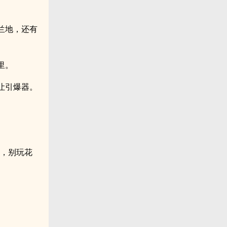
兰地，还有
里。
让引爆器。
楼，别玩花