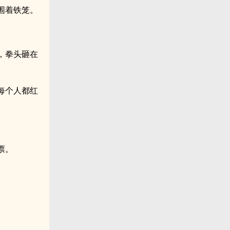
围着铁笼。
，拳头砸在
每个人都红
票。
。