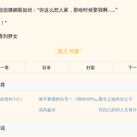
扭扭腰媚眼如丝：“你这么想人家，那啥时侯娶我啊……”
！”
看到胖女
〔加入书签〕
上一章
目录
封面
下一
推荐
请不要骚扰向导！（哨向NPH）
血骨科1v1）
重生之纨绔女公子
清风鉴水
写自己的同人文有
小说