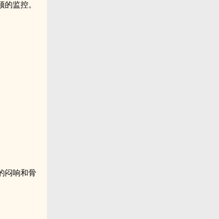
顶的监控。
的闷响和骨