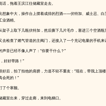
说话，拖着王滨江往储藏室走去。
比想象中大，操作台上摆着成排的烈酒——伏特加、威士忌、白
工业酒精。
从架子上取下几瓶伏特加，然后撕下几片毛巾，塞进三个空酒瓶
又去检查了燃气管道的主阀门，还接入了一个充记电量的手机来
的声音已经不像人声了：“你要干什么？”
么，好好带路！”
排好后，拍了拍他的肩膀，力道不轻不重友：“现在，带我上顶
真会死的！”
打了个寒颤。
储藏室出来，穿过走廊，来到电梯口。