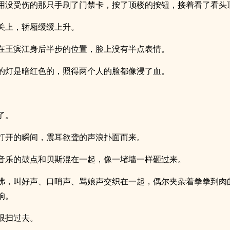
用没受伤的那只手刷了门禁卡，按了顶楼的按钮，接着看了看头
关上，轿厢缓缓上升。
在王滨江身后半步的位置，脸上没有半点表情。
的灯是暗红色的，照得两个人的脸都像浸了血。
了。
打开的瞬间，震耳欲聋的声浪扑面而来。
音乐的鼓点和贝斯混在一起，像一堵墙一样砸过来。
沸，叫好声、口哨声、骂娘声交织在一起，偶尔夹杂着拳拳到肉
响。
眼扫过去。