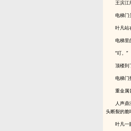
王滨江
电梯门
叶凡站
电梯里
“叮。”
顶楼到
电梯门
重金属
人声鼎
头断裂的脆
叶凡一