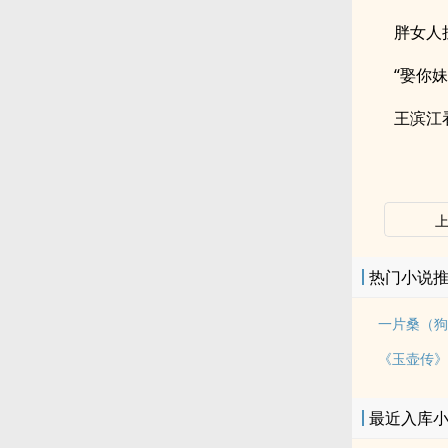
胖女人
“娶你妹
王滨江
热门小说
一片桑（狗
《玉壶传》
最近入库