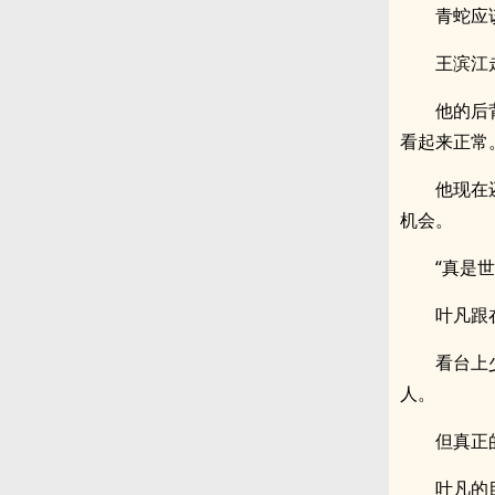
青蛇应
王滨江
他的后
看起来正常
他现在
机会。
“真是
叶凡跟
看台上
人。
但真正
叶凡的