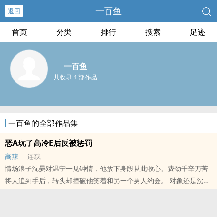
一百鱼
返回
首页
分类
排行
搜索
足迹
一百鱼
共收录 1 部作品
一百鱼的全部作品集
恶A玩了高冷E后反被惩罚
高辣
连载
情场浪子沈晏对温宁一见钟情，他放下身段从此收心。费劲千辛万苦
将人追到手后，转头却撞破他笑着和另一个男人约会。 对象还是沈晏
恨了十年的死对头。 车窗降下，两车相距不过半米。 商时凛侧着头，
手肘随意搭..
本站提示：各位书友要是觉得《恶A玩了高冷E后反被惩罚》还不错的