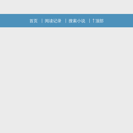
话请不要忘记向您QQ群和微博里的朋友推荐哦！
首页
阅读记录
搜索小说
顶部